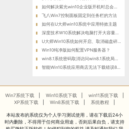
如何解决紫光win10企业版开机时总会自动登录腾讯QQ的问题？
飞八Win7控制面板固定到任务栏的方法
如何在U大师win10系统中应用特效主题
深度技术W10系统解决电脑打开大容量的word文件就会很慢问题
U大师Win10系统如何开启、取消磁盘碎片整理计划任务
Win10纯净版如何配置VPN服务器？
win8.1系统密码取消访问win8.1系统局域网共享密码
智能Win10系统应用商店无法下载错误80070057如何解决？
Win7系统下载
|
Win10系统下载
|
win11系统下载
|
XP系统下载
|
Win8系统下载
|
系统教程
|
本站发布的系统仅为个人学习测试使用，请在下载后24小
时内删除，不得用于任何商业用途，否则后果自负，请支持
购买微软正版软件！如侵犯到您的权益,请及时通知我们,我