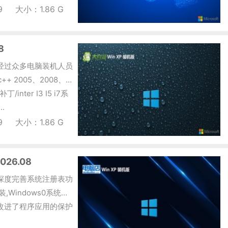
9
大小：1.86 G
8
安装盘经过众多电脑装机人员
 2005、2008、
ter I3 I5 i7系
.
9
大小：1.86 G
26.08
.08深度完善系统注册表功
Windows0系统安
改进了程序应用的保护