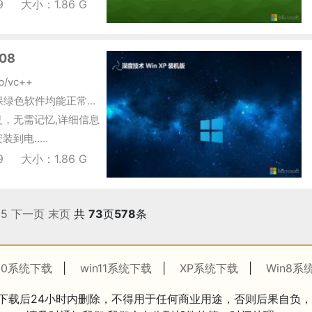
9
大小：1.86 G
08
/vc++
，确保绿色软件均能正常运
，无需记忆,详细信息
电.....
9
大小：1.86 G
5
下一页
末页
共
73
页
578
条
n10系统下载
|
win11系统下载
|
XP系统下载
|
Win8系
下载后24小时内删除，不得用于任何商业用途，否则后果自负，