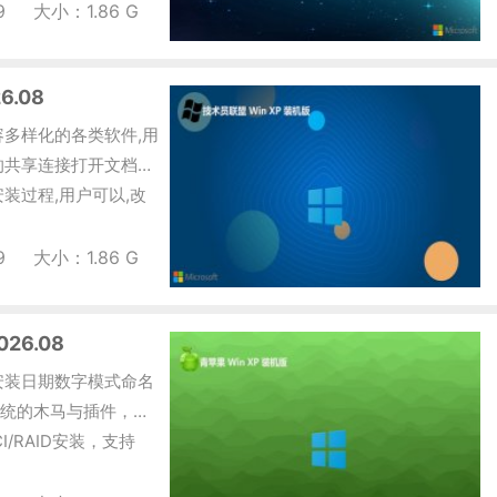
9
大小：1.86 G
6.08
8兼容多样化的各类软件,用
的共享连接打开文档可
装过程,用户可以,改
9
大小：1.86 G
26.08
08安装日期数字模式命名
统的木马与插件，确
I/RAID安装，支持