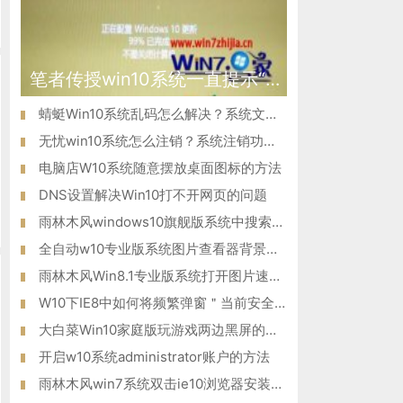
笔者传授win10系统一直提示“正在配置windows更新”的问题?
蜻蜓Win10系统乱码怎么解决？系统文字乱码的修复方法！
无忧win10系统怎么注销？系统注销功能在哪里？
电脑店W10系统随意摆放桌面图标的方法
DNS设置解决Win10打不开网页的问题
雨林木风windows10旗舰版系统中搜索文件既快又准的窍门
全自动w10专业版系统图片查看器背景变黄怎么办？
雨林木风Win8.1专业版系统打开图片速度变慢 也许是校正颜色惹的
W10下IE8中如何将频繁弹窗＂当前安全设置...＂禁止掉
大白菜Win10家庭版玩游戏两边黑屏的解决方案
开启w10系统administrator账户的方法
雨林木风win7系统双击ie10浏览器安装程序无法启动怎么办？