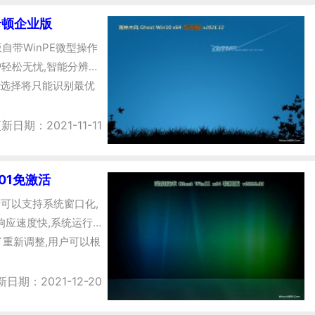
无卡顿企业版
业版自带WinPE微型操作
轻松无忧,智能分辨率
选择将只能识别最优
新日期：2021-11-11
.01免激活
激活可以支持系统窗口化,
响应速度快,系统运行
重新调整,用户可以根
新日期：2021-12-20