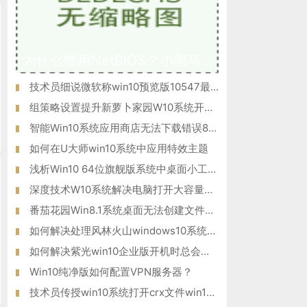
为什么禁用NetBIOS？小黑马W10专业版系统后门隐患NetBIOS禁用方
技术员细说微软称win10预览版10547最快将于9月19日推送的方法?
组策略设置提升新萝卜家园W10系统开机速度的方法
智能Win10系统应用商店无法下载错误80070057如何解决？
如何在U大师win10系统中应用特效主题
浅析Win10 64位旗舰版系统中桌面小工具的功能应用
深度技术W10系统解决电脑打开大容量的word文件就会很慢问题
番茄花园Win8.1系统桌面无法创建文件夹的解决措施
如何解决处理风林火山windows10系统电脑提示“驱动器中没有软盘
如何解决紫光win10企业版开机时总会自动登录腾讯QQ的问题？
Win10纯净版如何配置VPN服务器？
技术员传授win10系统打开crx文件win10系统打开crx文件的方法?