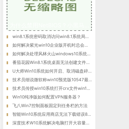
为什么禁用NetBIOS？小黑马W10专业版系统后门隐患NetBIOS禁用方
win8.1系统密码取消访问win8.1系统局域网共享密码
如何解决紫光win10企业版开机时总会自动登录腾讯QQ的问题？
如何解决处理风林火山windows10系统电脑提示“驱动器中没有软盘
番茄花园Win8.1系统桌面无法创建文件夹的解决措施
U大师Win10系统如何开启、取消磁盘碎片整理计划任务
技术员细说微软称win10预览版10547最快将于9月19日推送的方法?
技术员传授win10系统打开crx文件win10系统打开crx文件的方法?
Win10纯净版如何配置VPN服务器？
飞八Win7控制面板固定到任务栏的方法
智能Win10系统应用商店无法下载错误80070057如何解决？
深度技术W10系统解决电脑打开大容量的word文件就会很慢问题