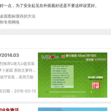
会好一点，为了安全起见在外面最好还是不要这样设置好。
复桌面图标缓存的方法
络和专用网络
2016.03
3 强烈推荐U老九U盘安装
 一、萝卜家园 系统主要特
无人值守安装，采用万能
日期：2016-03-13
.08免激活