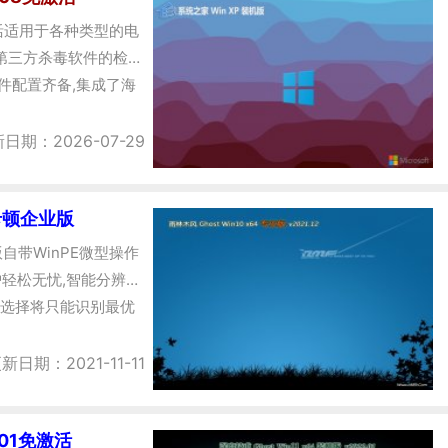
免激活适用于各种类型的电
第三方杀毒软件的检
件配置齐备,集成了海
日期：2026-07-29
无卡顿企业版
业版自带WinPE微型操作
轻松无忧,智能分辨率
选择将只能识别最优
新日期：2021-11-11
.01免激活