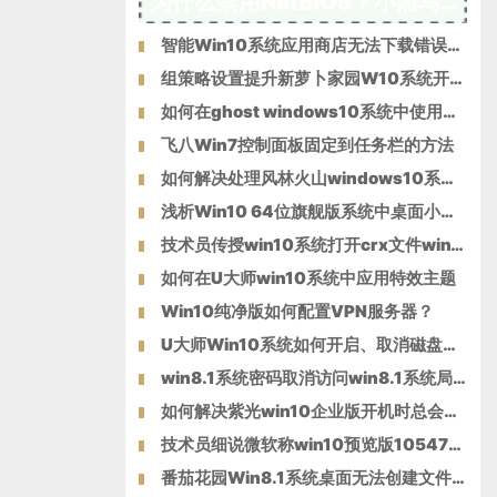
为什么禁用NetBIOS？小黑马W10专业版系统后门隐患NetBIOS禁用方
智能Win10系统应用商店无法下载错误80070057如何解决？
组策略设置提升新萝卜家园W10系统开机速度的方法
如何在ghost windows10系统中使用一键共享功能？
飞八Win7控制面板固定到任务栏的方法
如何解决处理风林火山windows10系统电脑提示“驱动器中没有软盘
浅析Win10 64位旗舰版系统中桌面小工具的功能应用
技术员传授win10系统打开crx文件win10系统打开crx文件的方法?
如何在U大师win10系统中应用特效主题
Win10纯净版如何配置VPN服务器？
U大师Win10系统如何开启、取消磁盘碎片整理计划任务
win8.1系统密码取消访问win8.1系统局域网共享密码
如何解决紫光win10企业版开机时总会自动登录腾讯QQ的问题？
技术员细说微软称win10预览版10547最快将于9月19日推送的方法?
番茄花园Win8.1系统桌面无法创建文件夹的解决措施