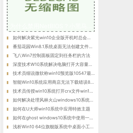
为什么禁用NetBIOS？小黑马W10专业版系统后门隐患NetBIOS禁用方
如何解决紫光win10企业版开机时总会自动登录腾讯QQ的问题？
番茄花园Win8.1系统桌面无法创建文件夹的解决措施
飞八Win7控制面板固定到任务栏的方法
深度技术W10系统解决电脑打开大容量的word文件就会很慢问题
技术员细说微软称win10预览版10547最快将于9月19日推送的方法?
智能Win10系统应用商店无法下载错误80070057如何解决？
技术员传授win10系统打开crx文件win10系统打开crx文件的方法?
如何解决处理风林火山windows10系统电脑提示“驱动器中没有软盘
如何在U大师win10系统中应用特效主题
如何在ghost windows10系统中使用一键共享功能？
浅析Win10 64位旗舰版系统中桌面小工具的功能应用