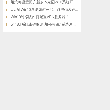
组策略设置提升新萝卜家园W10系统开机速度的方法
U大师Win10系统如何开启、取消磁盘碎片整理计划任务
Win10纯净版如何配置VPN服务器？
win8.1系统密码取消访问win8.1系统局域网共享密码