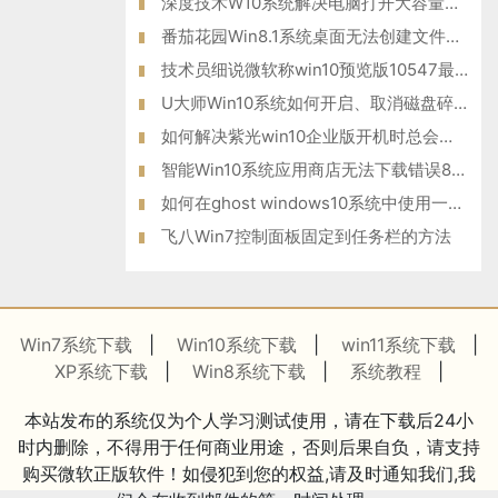
深度技术W10系统解决电脑打开大容量的word文件就会很慢问题
番茄花园Win8.1系统桌面无法创建文件夹的解决措施
技术员细说微软称win10预览版10547最快将于9月19日推送的方法?
U大师Win10系统如何开启、取消磁盘碎片整理计划任务
如何解决紫光win10企业版开机时总会自动登录腾讯QQ的问题？
智能Win10系统应用商店无法下载错误80070057如何解决？
如何在ghost windows10系统中使用一键共享功能？
飞八Win7控制面板固定到任务栏的方法
Win7系统下载
|
Win10系统下载
|
win11系统下载
|
XP系统下载
|
Win8系统下载
|
系统教程
|
本站发布的系统仅为个人学习测试使用，请在下载后24小
时内删除，不得用于任何商业用途，否则后果自负，请支持
购买微软正版软件！如侵犯到您的权益,请及时通知我们,我